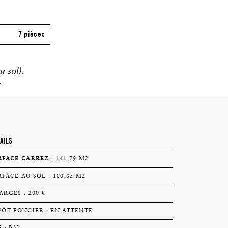
7 pièces
 sol).
.
AILS
RFACE CARREZ
: 141,79 M2
RFACE AU SOL : 180,65 M2
ARGES : 200 €
PÔT FONCIER : EN ATTENTE